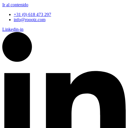
Ir al contenido
+31 (0) 618 473 297
info@roootz.com
Linkedin-in